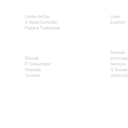
RESPOSTAS SOCIAIS
ACTIVI
Centro de Dia
Lazer
S. Apoio Domicílio
Eventos
Padaria Tradicional
INFOR
LINKS UTEIS
Noticias
SSocial
Informaç
P. Consumidor
Serviços
Finanças
O. Sociais
Turismo
Centro So