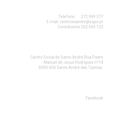
CONTACTO
Telefone:
272 949 377
E-mail:
centrossandre@sapo.pt
Contribuinte 502 054 123
MORADA
Centro Social de Santo André Rua Padre
Manuel de Jesus Rodrigues nº14
6000-656 Santo André das Tojeiras.
SIGA-NOS
Facebook