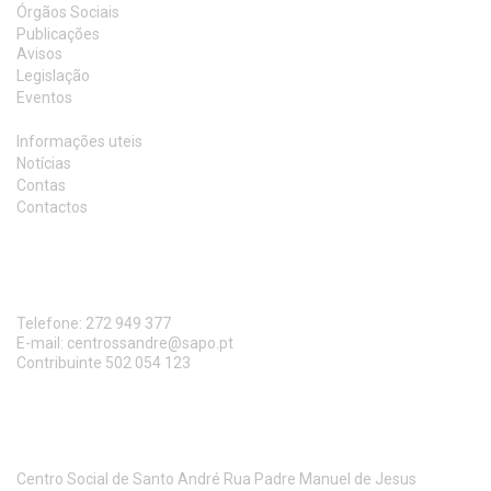
Órgãos Sociais
Publicações
Avisos
Legislação
Eventos
Actividades
Informações uteis
Notícias
Contas
Contactos
CONTACTO
Telefone:
272 949 377
E-mail:
centrossandre@sapo.pt
Contribuinte 502 054 123
MORADA
Centro Social de Santo André Rua Padre Manuel de Jesus