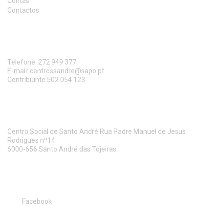
Contas
Contactos
CONTACTO
Telefone:
272 949 377
E-mail:
centrossandre@sapo.pt
Contribuinte 502 054 123
MORADA
Centro Social de Santo André Rua Padre Manuel de Jesus
Rodrigues nº14
6000-656 Santo André das Tojeiras.
SIGA-NOS
Facebook