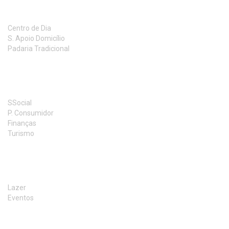
RESPOSTAS SOCIAIS
Centro de Dia
S. Apoio Domicílio
Padaria Tradicional
LINKS UTEIS
SSocial
P. Consumidor
Finanças
Turismo
ACTIVIDADES
Lazer
Eventos