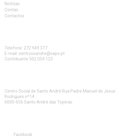
Notícias
Contas
Contactos
CONTACTO
Telefone:
272 949 377
E-mail:
centrossandre@sapo.pt
Contribuinte 502 054 123
MORADA
Centro Social de Santo André Rua Padre Manuel de Jesus
Rodrigues nº14
6000-656 Santo André das Tojeiras.
SIGA-NOS
Facebook