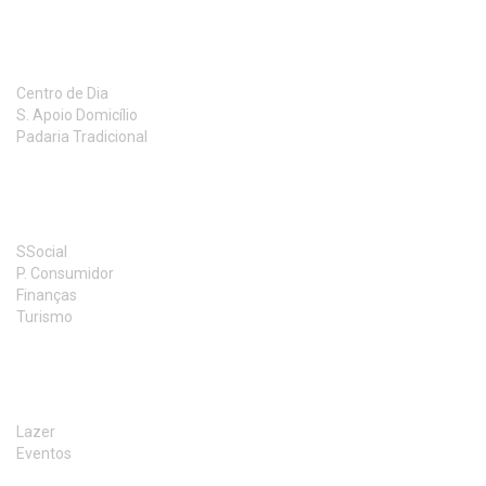
RESPOSTAS SOCIAIS
Centro de Dia
S. Apoio Domicílio
Padaria Tradicional
LINKS UTEIS
SSocial
P. Consumidor
Finanças
Turismo
ACTIVIDADES
Lazer
Eventos